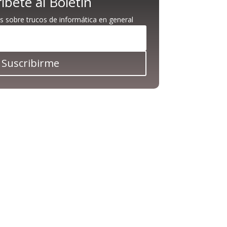
íbete al Boletín
s sobre trucos de informática en general
Suscribirme