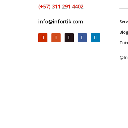
(+57) 311 291 4402
info@infortik.com
Serv
Blo
Tuto
@In