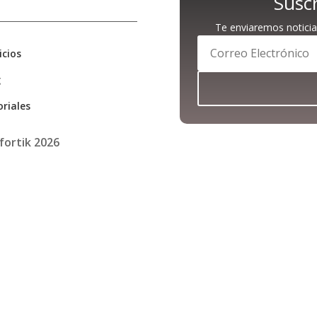
Suscr
Te enviaremos noticia
icios
g
riales
fortik 2026